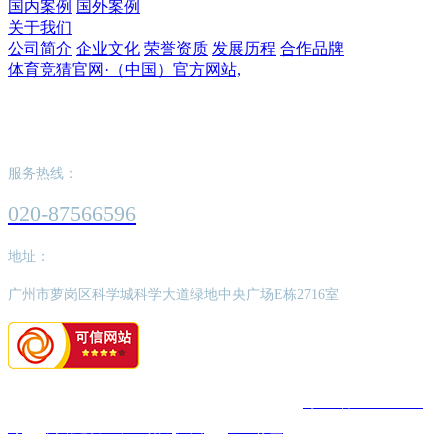
国内案例
国外案例
关于我们
公司简介
企业文化
荣誉资质
发展历程
合作品牌
体育竞猜官网·（中国）官方网站,
体育竞猜官网·（中国）官方网站,
服务热线：
020-87566596
地址：
广州市萝岗区科学城科学大道绿地中央广场E栋2716室
版权所有：体育竞猜官网·（中国）官方网站,
粤ICP备2022062526
号
网站建设：中企动力
广州
SEO标签