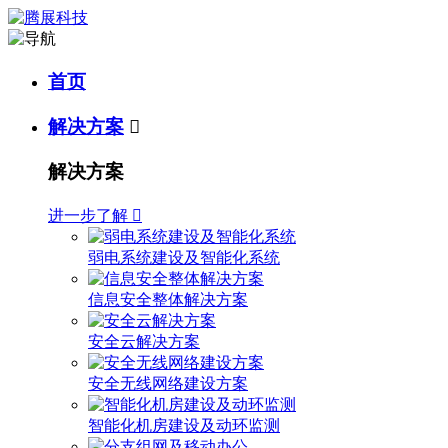
首页
解决方案

解决方案
进一步了解

弱电系统建设及智能化系统
信息安全整体解决方案
安全云解决方案
安全无线网络建设方案
智能化机房建设及动环监测