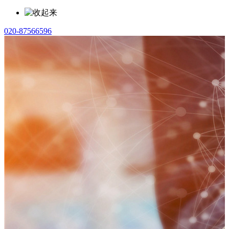
020-87566596