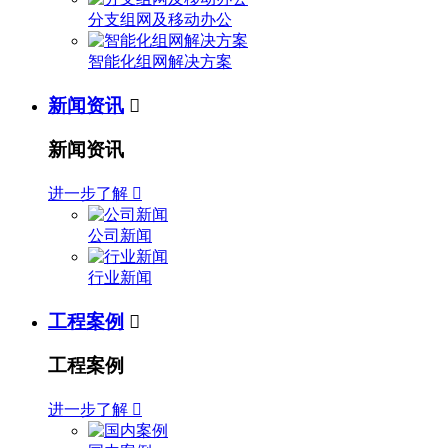
分支组网及移动办公
智能化组网解决方案
新闻资讯

新闻资讯
进一步了解

公司新闻
行业新闻
工程案例

工程案例
进一步了解
