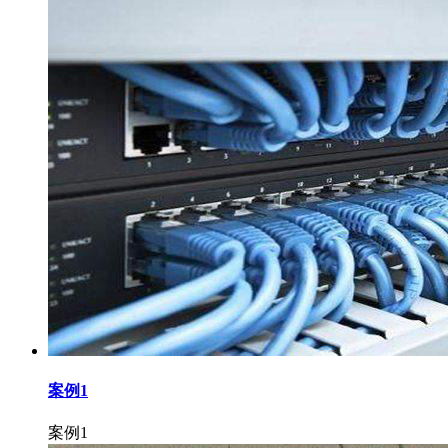
案例1
案例1