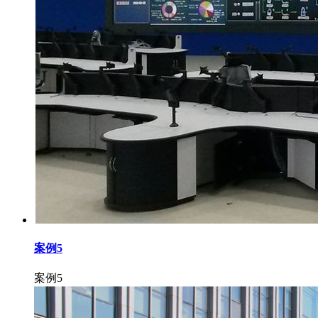
案例5
案例5