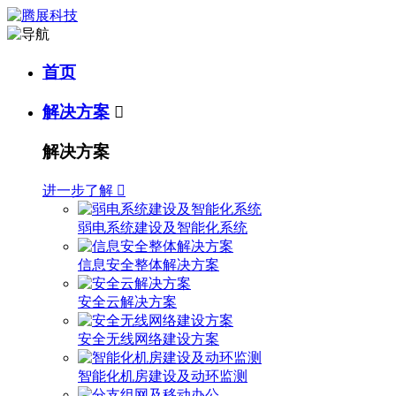
首页
解决方案

解决方案
进一步了解

弱电系统建设及智能化系统
信息安全整体解决方案
安全云解决方案
安全无线网络建设方案
智能化机房建设及动环监测