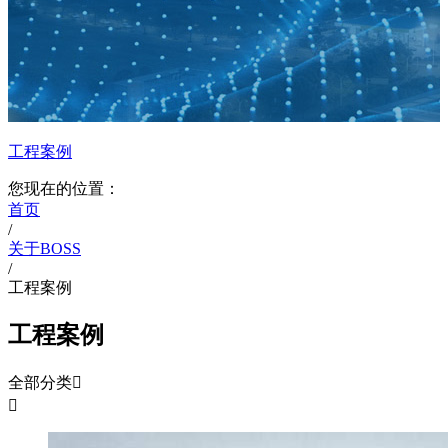
工程案例
您现在的位置：
首页
/
关于BOSS
/
工程案例
工程案例
全部分类

