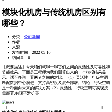
模块化机房与传统机房区别有
哪些？
分类：
公司新闻
作者：
来源：
发布时间：
2022-05-10
访问量：
0
【概要描述】
今天咱们就聊一聊它们之间的灵活性及可靠性和
节能效果。下面是工程师为我们测算出来的一个模拟结果显
示。话不多说，看两者之间的对比。（1）灵活性：行级空调
匹配数据中心演进，支持高密度及混合部署。结论：行级空调
是一种面向未来的解决方案（2）灵活性：行级空调可实现按
需部署,实现平滑扩容

