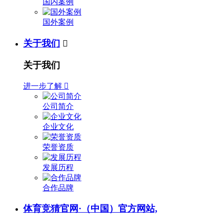
国内案例
国外案例
关于我们

关于我们
进一步了解

公司简介
企业文化
荣誉资质
发展历程
合作品牌
体育竞猜官网·（中国）官方网站,